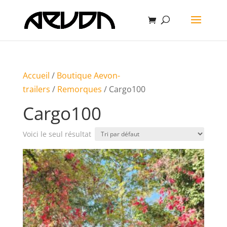
Accueil
/
Boutique Aevon-
trailers
/
Remorques
/ Cargo100
Cargo100
Voici le seul résultat