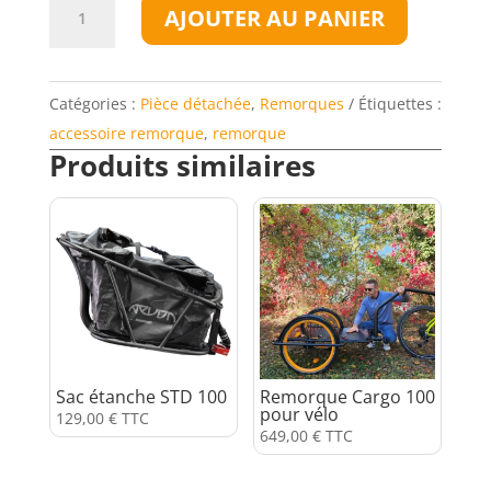
quantité
AJOUTER AU PANIER
de
Timon
noir
Catégories :
Pièce détachée
,
Remorques
Étiquettes :
standard
accessoire remorque
,
remorque
STD
Produits similaires
100
et
KIT
L80
Sac étanche STD 100
Remorque Cargo 100
pour vélo
129,00
€
TTC
649,00
€
TTC